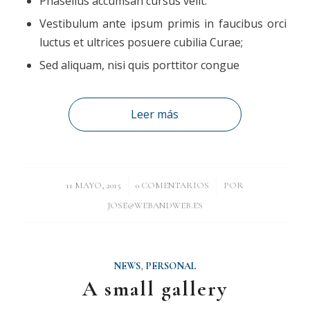
Phasellus accumsan cursus velit.
Vestibulum ante ipsum primis in faucibus orci
luctus et ultrices posuere cubilia Curae;
Sed aliquam, nisi quis porttitor congue
Leer más
/
/
11 MAYO, 2015
0 COMENTARIOS
POR
JOSE@WEBANDWEB.ES
NEWS
,
PERSONAL
A small gallery